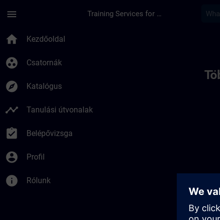
Ugrás a fő tartalomra
Oldal betöltve
menu
Training Services for Digital Industries
Toc | SITRAIN
home
Kezdőoldal
group_work
Csatornák
Tö
explore
Katalógus
timeline
Tanulási útvonalak
assignment_turned_in
Belépővizsga
account_circle
Profil
info
Rólunk