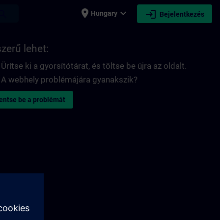
place
expand_more
login
earch
Hungary
Bejelentkezés
zerű lehet:
Ürítse ki a gyorsítótárat, és töltse be újra az oldalt.
A webhely problémájára gyanakszik?
entse be a problémát