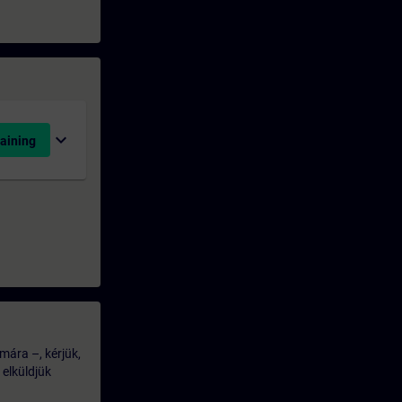
expand_more
aining
mára –, kérjük,
 elküldjük