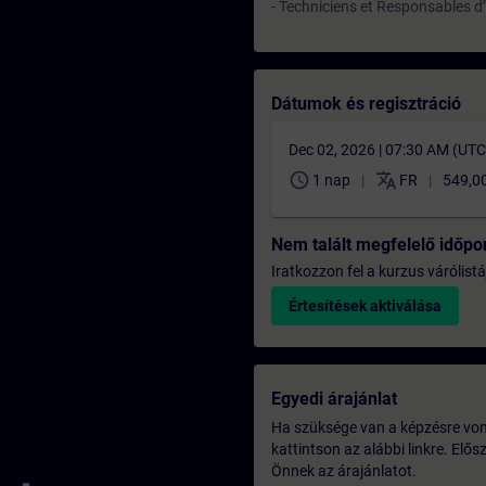
- Techniciens et Responsables d’
Dátumok és regisztráció
Dec 02, 2026 | 07:30 AM (UT
schedule
translate
1 nap
FR
549,0
Nem talált megfelelő időpo
Iratkozzon fel a kurzus várólistá
Értesítések aktiválása
Egyedi árajánlat
Ha szüksége van a képzésre vona
kattintson az alábbi linkre. Elő
Önnek az árajánlatot.