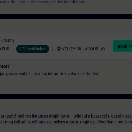
exécution et de mise en service des installations
C+00:00)
Book Tr
location_on
0 EUR
1 Elérhető helyek
VELIZY-VILLACOUBLAY
ntot?
jára, és értesítjük, amint új időpontok válnak elérhetővé.
tkozó általános listaáras árajánlatra – például a beszerzési osztály szá
ször meg kell adnia néhány személyes adatot, majd ezt követően e-mailben