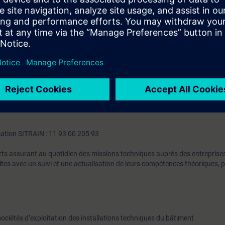
Exploitation ou utiliser au quotidien la conduite avancée d’installation de
d’exploitation informatiques
n de systèmes de GTB
ne nécessitent pas de prérequis. Pour les formations de niveau intermédi
e de prérequis sera organisé au début de la formation.
s, nous ajusterons le programme.
iques
mation SITRAIN : 11 93 00 205 93
rts assurant au quotidien des missions techniques auprès des entreprises
ltes avec un suivi et une actualisation de leurs compétences théoriques, p
ociétés d’exploitation des installations techniques du bâtiment