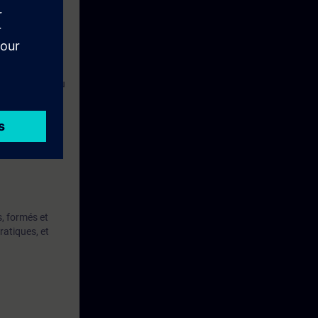
 vos
aire, avancé ou
, formés et
ratiques, et