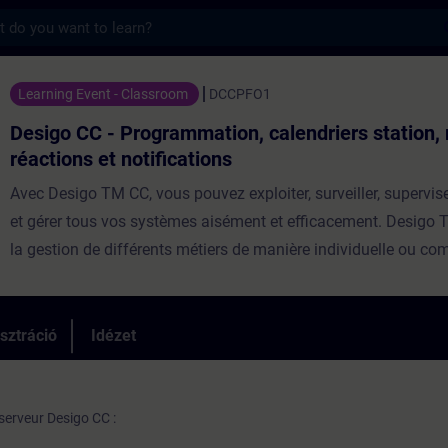
s
C - Programmation, calendriers station, m
Learning Event - Classroom
DCCPFO1
Desigo CC - Programmation, calendriers station,
réactions et notifications
Avec Desigo TM CC, vous pouvez exploiter, surveiller, supervise
et gérer tous vos systèmes aisément et efficacement. Desigo
la gestion de différents métiers de manière individuelle ou com
systèmes interagissent et fonctionnent ensemble. La performa
bâtiment est optimisée. Desigo TM CC est une plateforme ouver
permet l'intégration native de nos sous-systèmes et de système
sztráció
Idézet
lien OPC, ModBus, BACnet. Elle est certifiée Unité d'Aide à l'Exp
les systèmes de détection incendie Sinteso TM et d'asservis
Répartition 50% Théorie, 50% Pratique Participants max 6 Eva
serveur Desigo CC :
acquis Oui Eligible CPF ⓘ Non Certification Non Niveau Perf