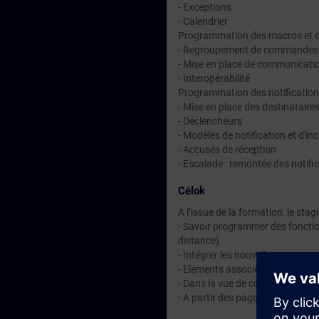
- Exceptions
- Calendrier
Programmation des macros et de
- Regroupement de commandes 
- Mise en place de communicatio
- Interopérabilité
Programmation des notifications
- Mise en place des destinataire
- Déclencheurs
- Modèles de notification et d'in
- Accusés de réception
- Escalade : remontée des notifi
Célok
A l’issue de la formation, le stag
- Savoir programmer des fonction
distance)
- Intégrer les nouvelles programm
- Eléments associés
- Dans la vue de conduite
- A partir des pages graphiques