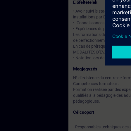
Előfeltételek
• Avoir suivi le stage DCC.N1a – 
installations par Desigo CC.
• .Connaissances des systèmes 
• Expériences de programmatio
Les formations de niveau bases 
de perfectionnement, un contrôl
En cas de prérequis insuffisant
MODALITES D’EVALUATION
• Notation lors des travaux prat
Megjegyzés
N° d’existence du centre de for
Compétences formateur :
Formation réalisée par des expe
qualifiés à la pédagogie des adu
pédagogiques.
Célcsoport
- Responsables techniques des s