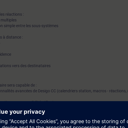
s réactions :
multiples
n simple entre les sous-systèmes
 à distance :
s
cidence
cations vers des destinataires
iaire sera capable de :
nalités avancées de Desigo CC (calendriers station, macros - réactions, 
ations en accessibilité utilisateurs: