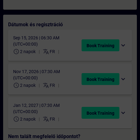
Dátumok és regisztráció
Sep 15, 2026 | 06:30 AM
(UTC+00:00)
expand_more
Book Training
schedule
translate
2 napok
FR
Nov 17, 2026 | 07:30 AM
(UTC+00:00)
expand_more
Book Training
schedule
translate
2 napok
FR
Jan 12, 2027 | 07:30 AM
(UTC+00:00)
expand_more
Book Training
schedule
translate
2 napok
FR
Nem talált megfelelő időpontot?