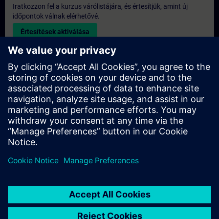
Iratkozzon fel a kurzus várólistájára, és értesítjük, amint új
időpontok válnak elérhetővé.
Értesítések aktiválása
Egyedi árajánlat
Ha szüksége van a képzésre vonatkozó általános listaáras
árajánlatra – például a beszerzési osztály számára –, kérjük,
kattintson az alábbi linkre. Először meg kell adnia néhány
személyes adatot, majd ezt követően e-mailben elküldjük Önnek
az árajánlatot.
Árajánlat készítése
© Siemens AG 2026