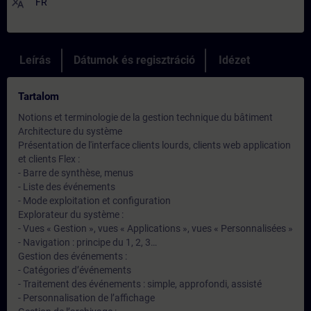
translate
FR
Leírás
Dátumok és regisztráció
Idézet
Tartalom
Notions et terminologie de la gestion technique du bâtiment
Architecture du système
Présentation de l'interface clients lourds, clients web application
et clients Flex :
- Barre de synthèse, menus
- Liste des événements
- Mode exploitation et configuration
Explorateur du système :
- Vues « Gestion », vues « Applications », vues « Personnalisées »
- Navigation : principe du 1, 2, 3…
Gestion des événements :
- Catégories d’événements
- Traitement des événements : simple, approfondi, assisté
- Personnalisation de l’affichage