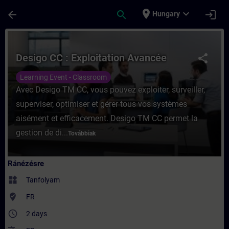
Ugrás a fő tartalomra
Oldal betöltve
place
expand_more
arrow_back
search
login
Hungary
Tanfolyam - Desigo CC : Exploitation Avan
Desigo CC : Exploitation Avancée
share
Learning Event - Classroom
Avec Desigo TM CC, vous pouvez exploiter, surveiller,
superviser, optimiser et gérer tous vos systèmes
aisément et efficacement. Desigo TM CC permet la
gestion de di...
Továbbiak
Ránézésre
widgets
Tanfolyam
where_to_vote
FR
access_time
2 days