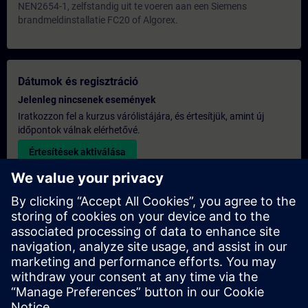
NEN2654-1, zelfstandig uit te voeren aan een Siemens
brandmeldinstallatie FC20 of Algorex.
Dátumok és regisztráció
Jelenleg nincsenek események
Iratkozzon fel a kurzus várólistájára, és értesítjük, amint új
időpontok válnak elérhetővé.
Értesítések aktiválása
Egyedi árajánlat
Ha szüksége van a képzésre vonatkozó általános listaáras
árajánlatra – például a beszerzési osztály számára –, kérjük,
kattintson az alábbi linkre. Először meg kell adnia néhány
személyes adatot, majd ezt követően e-mailben elküldjük Önnek
az árajánlatot.