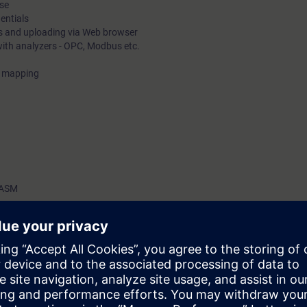
ase
entials
es and uploading via Web browser
ith analyzers - OPC, Modbus etc.
e mapping
 ASM
(RSTP, MRP/HRP)