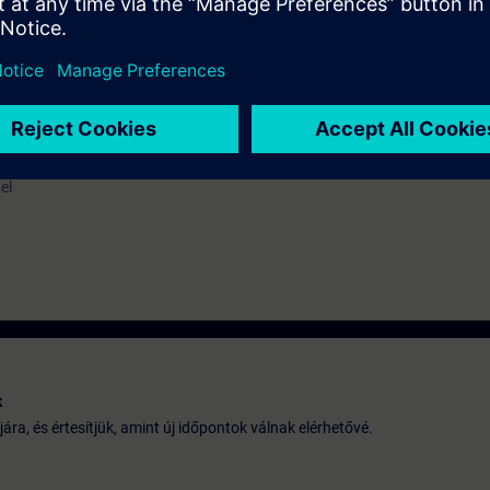
as Analyzers
 of Process Analyzers
el
k
jára, és értesítjük, amint új időpontok válnak elérhetővé.