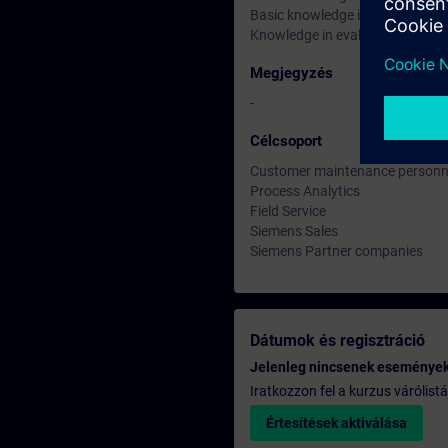
Basic knowledge in industrial G
Knowledge in evaluating results
Megjegyzés
-
Célcsoport
Customer maintenance personn
Process Analytics
Field Service
Siemens Sales
Siemens Partner companies
Dátumok és regisztráció
Jelenleg nincsenek eseménye
Iratkozzon fel a kurzus várólistá
Értesítések aktiválása