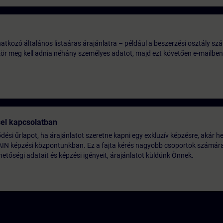
tkozó általános listaáras árajánlatra – például a beszerzési osztály szá
ször meg kell adnia néhány személyes adatot, majd ezt követően e-mailben
sel kapcsolatban
lődési űrlapot, ha árajánlatot szeretne kapni egy exkluzív képzésre, akár he
AIN képzési központunkban. Ez a fajta kérés nagyobb csoportok számára 
etőségi adatait és képzési igényeit, árajánlatot küldünk Önnek.