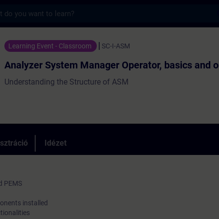
s
r System Manager Operator, basics and ope
Learning Event - Classroom
SC-I-ASM
Analyzer System Manager Operator, basics and o
Understanding the Structure of ASM
sztráció
Idézet
nd PEMS
onents installed
tionalities