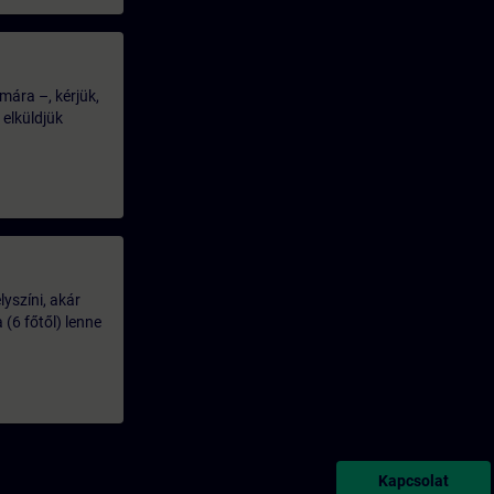
mára –, kérjük,
 elküldjük
lyszíni, akár
(6 főtől) lenne
Kapcsolat