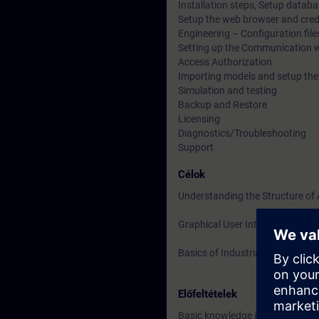
Installation steps, Setup datab
Setup the web browser and cred
Engineering – Configuration fil
Setting up the Communication w
Access Authorization
Importing models and setup th
Simulation and testing
Backup and Restore
Licensing
Diagnostics/Troubleshooting
Support
Célok
Understanding the Structure of
Graphical User Interface
Basics of Industrial Ethernet 
Előfeltételek
Basic knowledge in Windows