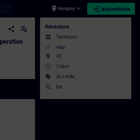
place
expand_more
login
earch
Hungary
Bejelentkezés
ration - Képzés - Képzés - Szakmai fejlőd
Ránézésre
share
translate
widgets
Tanfolyam
peration
Alap
where_to_vote
DE
access_time
2 days
sell
SC-I-ASM
translate
EN