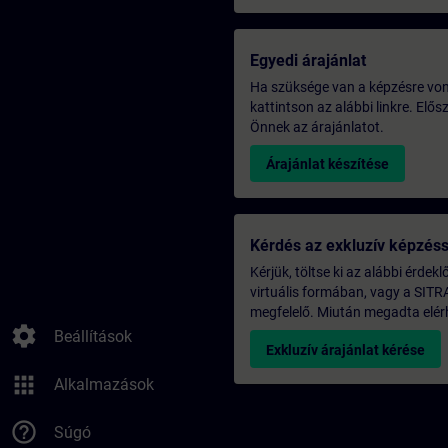
Egyedi árajánlat
Ha szüksége van a képzésre vona
kattintson az alábbi linkre. Elő
Önnek az árajánlatot.
Árajánlat készítése
Kérdés az exkluzív képzés
Kérjük, töltse ki az alábbi érdek
virtuális formában, vagy a SITR
megfelelő. Miután megadta elérh
settings
Beállítások
Exkluzív árajánlat kérése
apps
Alkalmazások
help_outline
Súgó