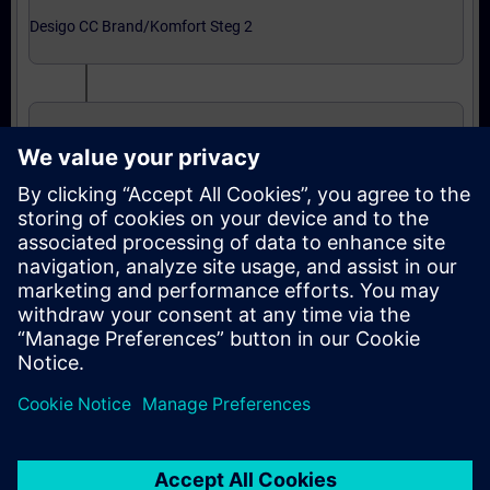
Desigo CC Brand/Komfort Steg 2
Grundkurs i Integrering
Expertnivå: kurser
Integration till Desigo CC