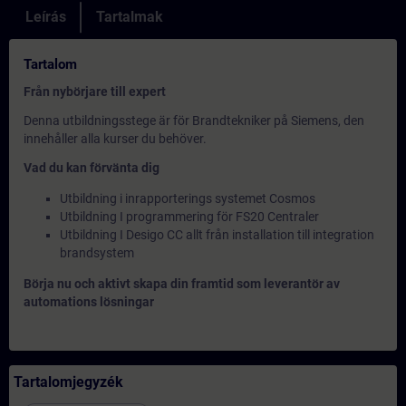
Leírás
Tartalmak
Tartalom
Från nybörjare till expert
Denna utbildningsstege är för Brandtekniker på Siemens, den
innehåller alla kurser du behöver.
Vad du kan förvänta dig
Utbildning i inrapporterings systemet Cosmos
Utbildning I programmering för FS20 Centraler
Utbildning I Desigo CC allt från installation till integration
brandsystem
Börja nu och aktivt skapa din framtid som leverantör av
automations lösningar
Tartalomjegyzék