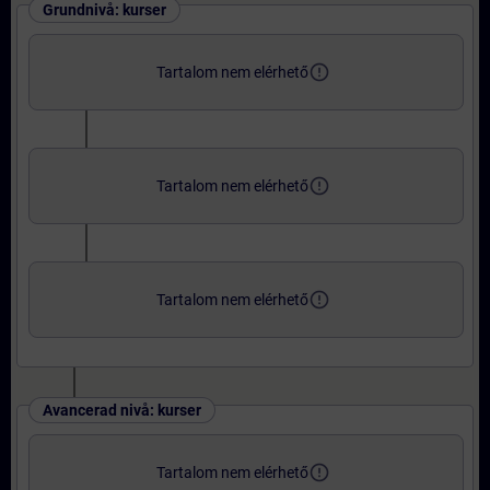
Grundnivå: kurser
error_outline
Tartalom nem elérhető
error_outline
Tartalom nem elérhető
error_outline
Tartalom nem elérhető
Avancerad nivå: kurser
error_outline
Tartalom nem elérhető