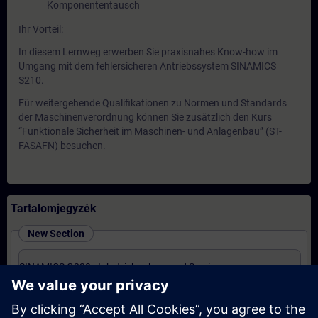
Komponententausch
Ihr Vorteil:
In diesem Lernweg erwerben Sie praxisnahes Know-how im
Umgang mit dem fehlersicheren Antriebssystem SINAMICS
S210.
Für weitergehende Qualifikationen zu Normen und Standards
der Maschinenverordnung können Sie zusätzlich den Kurs
“Funktionale Sicherheit im Maschinen- und Anlagenbau” (ST-
FASAFN) besuchen.
Tartalomjegyzék
New Section
SINAMICS G220 - Inbetriebnahme und Service
(Präsenz-Training)