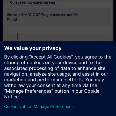
Cursussen op expertniveau
Siemens SIMATIC S7 Programmeren met TIA
Portal
Certificering
Voorbereiding-oefenexamen Programmer met TIA
Portal
Examen Siemens Certified Programmer met TIA
Portal