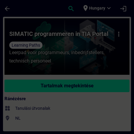
Ugrás a fő tartalomra
Oldal betöltve
place
expand_more
arrow_back
search
login
Hungary
Tanfolyam - SIMATIC programmeren in TIA 
SIMATIC programmeren in TIA Portal
more_vert
Learning Paths
Leerpad voor programmeurs, inbedrijfstellers,
technisch personeel
Tartalmak megtekintése
Ránézésre
widgets
Tanulási útvonalak
where_to_vote
NL