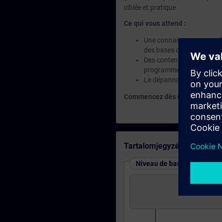
ciblée et pratique.
Ce qui vous attend :
Une connaissance approfo
des bases de la program
Des contenus orientés pra
programmes
Le dépannage avec le logi
Commencez dès maintenant — et 
Tartalomjegyzék
Niveau de base : cours et t