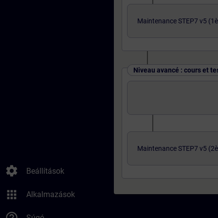
Maintenance STEP7 v5 (1èr
Niveau avancé : cours et te
Maintenance STEP7 v5 (2è
settings
Beállítások
apps
Alkalmazások
help_outline
Súgó