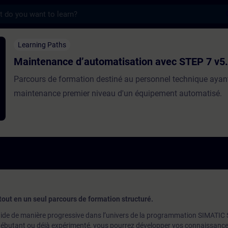
s
ance d’automatisation avec STEP 7 v5.x - 
Learning Paths
Maintenance d’automatisation avec STEP 7 v5
Parcours de formation destiné au personnel technique ayant
maintenance premier niveau d'un équipement automatisé.
tout en un seul parcours de formation structuré.
ide de manière progressive dans l’univers de la programmation SIMATIC
ébutant ou déjà expérimenté, vous pourrez développer vos connaissance