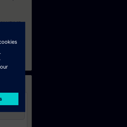
 SIMATIC S7 et
nalisation des
rielle.