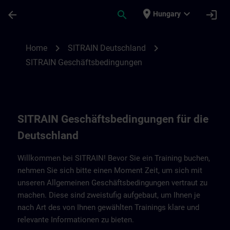
Skip To Main Content
Page Loaded
place
expand_more
arrow_back
search
login
Hungary
SITRAIN Geschäftsbedingungen für Deuts
chevron_right
chevron_right
Home
SITRAIN Deutschland
SITRAIN Geschäftsbedingungen
SITRAIN Geschäftsbedingungen für die
Deutschland
Willkommen bei SITRAIN! Bevor Sie ein Training buchen,
nehmen Sie sich bitte einen Moment Zeit, um sich mit
unseren Allgemeinen Geschäftsbedingungen vertraut zu
machen. Diese sind zweistufig aufgebaut, um Ihnen je
nach Art des von Ihnen gewählten Trainings klare und
relevante Informationen zu bieten.