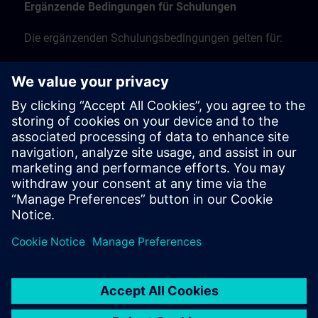
Ergänzende Bedingungen für Schulungen
Die ergänzenden Schulungsbedingungen gelten für:
Präsenzschulungen, Präsenzkurse und Schulungen
vor Ort
Live-Online-Schulungen per Fernzugriff
Workshop-Schulungen.
Finden Sie hier die ergänzenden
Schulungsbedingungen >