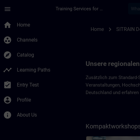
Skip To Main Content
Page Loaded
menu
Training Services for Digital Industries
Regionale Programm
home
Home
chevron_right
Home
SITRAIN D
group_work
Channels
explore
Catalog
Unsere regionale
timeline
Learning Paths
Zusätzlich zum Standard-S
assignment_turned_in
Entry Test
Veranstaltungen, Hochschu
Deutschland und erfahren 
account_circle
Profile
info
About Us
Kompaktworkshops 