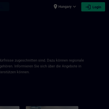
place
expand_more
login
earch
Hungary
Login
dürfnisse zugeschnitten sind. Dazu können regionale
ehören. Informieren Sie sich über die Angebote in
terstützen können.