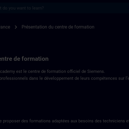
s
tre de formation | SITRAIN
chevron_right
rance
Présentation du centre de formation
entre de formation
Academy est le centre de formation officiel de Siemens.
ofessionnels dans le développement de leurs compétences sur l’e
e proposer des formations adaptées aux besoins des techniciens e