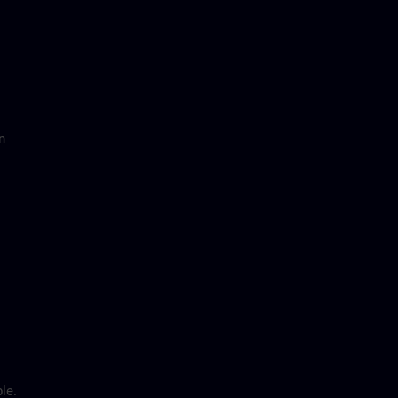
n
le.