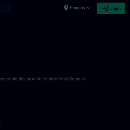
place
expand_more
login
earch
Hungary
Login
nsemble des produits et solutions Siemens.
t