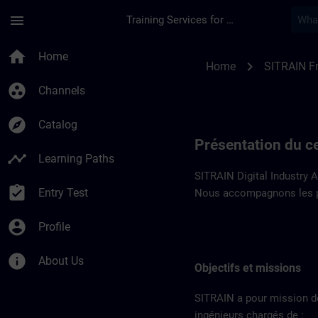
Skip To Main Content
Page Loaded
menu
Training Services for Digital Industries
Présentation du cen
home
Home
chevron_right
Home
SITRAIN F
group_work
Channels
explore
Catalog
Présentation du c
timeline
Learning Paths
SITRAIN Digital Industry 
assignment_turned_in
Entry Test
Nous accompagnons les pr
account_circle
Profile
info
About Us
Objectifs et missions
SITRAIN a pour mission d
ingénieurs chargés de :