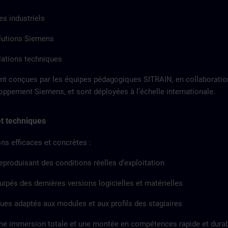
es industriels
lutions Siemens
llations techniques
nt conçues par les équipes pédagogiques SITRAIN, en collaboratio
oppement Siemens, et sont déployées à l’échelle internationale.
t techniques
ns efficaces et concrètes :
eproduisant des conditions réelles d’exploitation
uipés des dernières versions logicielles et matérielles
es adaptés aux modules et aux profils des stagiaires
e immersion totale et une montée en compétences rapide et durab