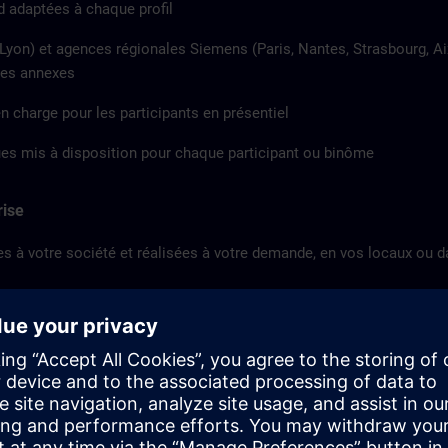
 adaptées à chaque profil
 (Lyon) et agences régionales Siemens (Paris, Nantes, Strasbourg, Ai
ces annexes
n charge pour les participants en présentiel
s mis à disposition pour chaque participant ou binôme
rise
s à votre société et réalisées à votre demande, en vos locaux ou 
u personnalisés selon votre cahier des charges
er les moyens pédagogiques du client, sous conditions de sécurité et