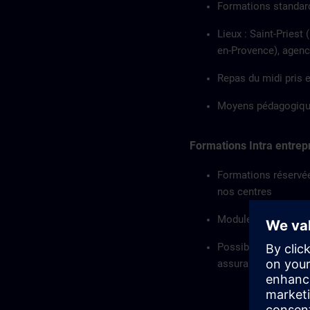
Formations standard
Lieux : Saint-Priest
en-Provence), agen
Repas du midi pris e
Moyens pédagogique
Formations Intra entrep
Formations réservée
nos centres
Modules standards o
Possibilité d’utilis
assurance