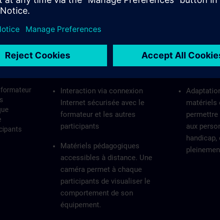
t délai d'accès :
Formation Distancielle
Accessibilité
c formateur
Interaction via connexion
Adaptatio
s
Internet sécurisée avec le
matériels
que
formateur et les autres
permettre 
e
participants
aux person
icipants
handicap, 
Matériels pédagogiques
pleinemen
accessibles à distance. Une
caméra permet à chaque
participants de visualiser le
comportement de son
équipement.