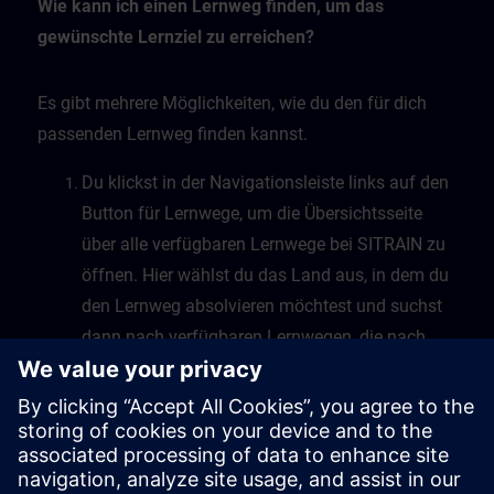
Wie kann ich einen Lernweg finden, um das
gewünschte Lernziel zu erreichen?
Es gibt mehrere Möglichkeiten, wie du den für dich
passenden Lernweg finden kannst.
Du klickst in der Navigationsleiste links auf den
Button für Lernwege, um die Übersichtsseite
über alle verfügbaren Lernwege bei SITRAIN zu
öffnen. Hier wählst du das Land aus, in dem du
den Lernweg absolvieren möchtest und suchst
dann nach verfügbaren Lernwegen, die nach
Themen sortiert sind.
Eine zweite Möglichkeit besteht darin, dass du
in der freien Suche dein Thema als Suchbegriff
eingibst, die Suche startest und die