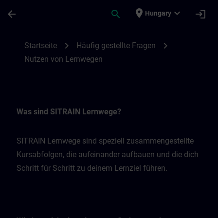
Skip To Main Content
Page Loaded
place
expand_more
arrow_back
search
login
Hungary
Nutzen von Lernwegen | SITRAIN
chevron_right
chevron_right
Startseite
Häufig gestellte Fragen
Nutzen von Lernwegen
Was sind SITRAIN Lernwege?
SITRAIN Lernwege sind speziell zusammengestellte
Kursabfolgen, die aufeinander aufbauen und die dich
Schritt für Schritt zu deinem Lernziel führen.