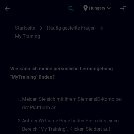
Skip To Main Content
Page Loaded
place
expand_more
arrow_back
search
login
Hungary
My Training | SITRAIN
chevron_right
chevron_right
Startseite
Häufig gestellte Fragen
My Training
Wie kann ich meine persönliche Lernumgebung
"MyTraining" finden?
Melden Sie sich mit Ihrem SiemensID-Konto bei
der Plattform an.
Auf der Welcome Page finden Sie rechts einen
Bereich "My Training". Klicken Sie dort auf