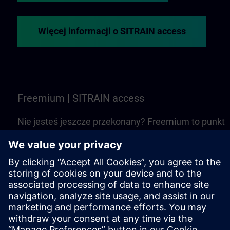
Więcej informacji o SITRAIN access
Freemium | SITRAIN access
Nie jesteś jeszcze przekonany? Freemium to punkt
startowy, aby poznać wybrane szkolenia i kursy
online z SITRAIN access. Jest darmowe — nie jest
wymagany Learning Membership
Wypróbować Freemium | SITRAIN access