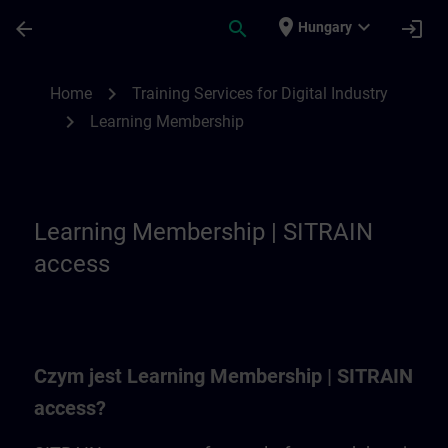
Skip To Main Content
Page Loaded
place
expand_more
arrow_back
search
login
Hungary
Learning Membership | SITRAIN
chevron_right
Home
Training Services for Digital Industry
chevron_right
Learning Membership
Learning Membership | SITRAIN
access
Czym jest Learning Membership | SITRAIN
access?