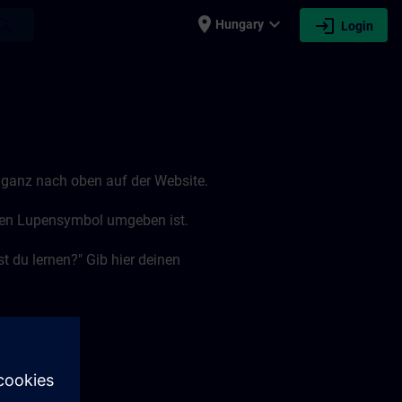
place
expand_more
login
earch
Hungary
Login
le ganz nach oben auf der Website.
ünen Lupensymbol umgeben ist.
t du lernen?" Gib hier deinen
.