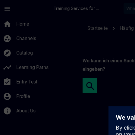
Skip To Main Content
Page Loaded
menu
Training Services for Digital Industries
Freie Suche | SITRA
home
Home
chevron_right
Startseite
Häufig 
group_work
Channels
explore
Catalog
Wo kann ich einen Such
timeline
Learning Paths
eingeben?
assignment_turned_in
Entry Test
account_circle
Profile
info
About Us