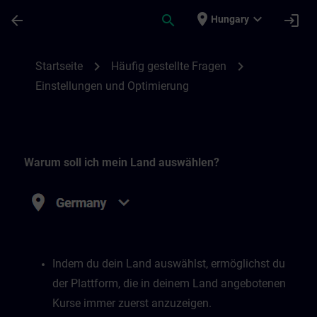
Skip To Main Content
Page Loaded
place
expand_more
arrow_back
search
login
Hungary
Einstellungen und Optimierung | SITRAIN
chevron_right
chevron_right
Startseite
Häufig gestellte Fragen
Einstellungen und Optimierung
Warum soll ich mein Land auswählen?
Indem du dein Land auswählst, ermöglichst du
der Plattform, die in deinem Land angebotenen
Kurse immer zuerst anzuzeigen.