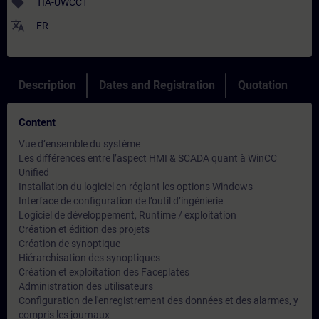
sell
TIA-UWCC1
translate
FR
Description
Dates and Registration
Quotation
Content
Vue d’ensemble du système
Les différences entre l’aspect HMI & SCADA quant à WinCC
Unified
Installation du logiciel en réglant les options Windows
Interface de configuration de l’outil d’ingénierie
Logiciel de développement, Runtime / exploitation
Création et édition des projets
Création de synoptique
Hiérarchisation des synoptiques
Création et exploitation des Faceplates
Administration des utilisateurs
Configuration de l'enregistrement des données et des alarmes, y
compris les journaux