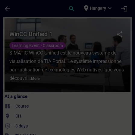
Skip To Main Content
Page Loaded
place
expand_more
arrow_back
search
login
Hungary
Course - WinCC Unified 1 - Training - Trai
WinCC Unified 1
share
Learning Event - Classroom
SIMATIC WinCC Unified est le nouveau système de
visualisation de TIA Portal. Le système impressionne
par l'utilisation de technologies Web natives, que vous
découvri...
More
At a glance
widgets
Course
where_to_vote
CH
access_time
3 days