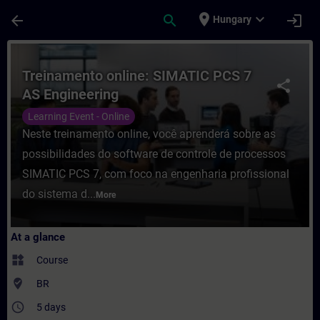
Skip To Main Content
Page Loaded
place
expand_more
arrow_back
search
login
Hungary
Course - Treinamento online: SIMATIC PCS 
Treinamento online: SIMATIC PCS 7
share
AS Engineering
Learning Event - Online
Neste treinamento online, você aprenderá sobre as
possibilidades do software de controle de processos
SIMATIC PCS 7, com foco na engenharia profissional
do sistema d...
More
At a glance
widgets
Course
where_to_vote
BR
access_time
5 days