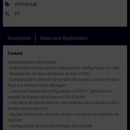
sell
ST-PCS7ASE
translate
PT
Description
Dates and Registration
Content
Gerenciamento de projetos
- Engenharia multiprojeto e multiusuário: configuração na rede
- Atualização de tipos de blocos no Run (TCiR)
- Comparação e controle de versões de projetos com o Version
Train e o Version Cross Manager
- Licenças e limites de configuração no PCS 7, bem como o
modelo de licença atual com a CPU 410-5H
- Conceitos de tipo/instância com módulos de controle e editor
de lista tecnológica (*)
- Noções básicas do conceito de tipo com tipos de módulos de
controle
- Configuração de tipos de módulos de controle