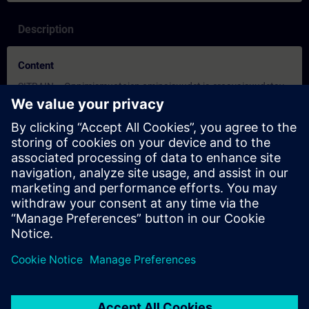
Description
Content
SITRAIN – Oppimismuotojen ominaisuudet ja eroavaisuudetav