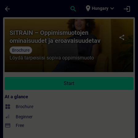
Skip To Main Content
Page Loaded
place
expand_more
arrow_back
search
login
Hungary
Course - SITRAIN – Oppimismuotojen omina
SITRAIN – Oppimismuotojen
share
ominaisuudet ja eroavaisuudetav
Brochure
Löydä tarpeisiisi sopiva oppimismuoto
Start
At a glance
widgets
Brochure
Beginner
payment
Free