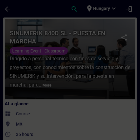
Skip To Main Content
Page Loaded
place
expand_more
arrow_back
search
login
Hungary
Course - SINUMERIK 840D SL - PUESTA EN 
SINUMERIK 840D SL - PUESTA EN
share
MARCHA
Learning Event - Classroom
Dirigido a personal técnico con fines de servicio y
proyectos, con conocimientos sobre la construcción de
SINUMERIK y su intervención, para la puesta en
marcha, para...
More
At a glance
widgets
Course
where_to_vote
MX
access_time
36 hours