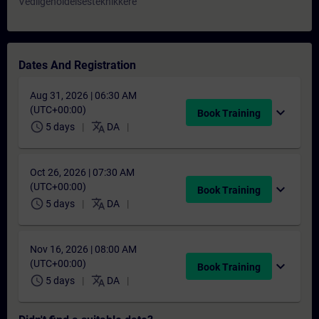
Vedligeholdelsesteknikkere
Dates And Registration
Aug 31, 2026 | 06:30 AM
(UTC+00:00)
expand_more
Book Training
schedule
translate
5 days
DA
Oct 26, 2026 | 07:30 AM
(UTC+00:00)
expand_more
Book Training
schedule
translate
5 days
DA
Nov 16, 2026 | 08:00 AM
(UTC+00:00)
expand_more
Book Training
schedule
translate
5 days
DA