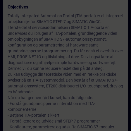
Objectives
Totally Integrated Automation Portal (TIA-portal) er et integreret
arbejdsmiljø for SIMATIC STEP 7 og SIMATIC WinCC.
I første del af serviceuddannelsen i SIMATIC TIA-portalen
undervises du i brugen af TIA-portalen, grundlæggende viden
om opbygningen af SIMATIC S7-automationssystemet,
konfiguration og parametrering af hardware samt
grundprincipperne i programmering. Du får også et overblik over
HMI, PROFINET IO og tilslutning af drev. Du vil også lære at
diagnosticere og afhjælpe simple hardware- og softwarefejl.
Dermed vil du kunne reducere nedetiden på dit anlæg.
Du kan udbygge din teoretiske viden med en række praktiske
øvelser på en TIA-systemmodel. Den består af et SIMATIC S7-
automationssystem, ET200 distribueret I/O, touchpanel, drev og
en båndmodel.
Når du har gennemført kurset, kan du følgende:
- Forstå grundprincipperne i interaktion med TIA-
komponenterne
- Betjene TIA-portalen sikkert
- Forstå, ændre og udvide små STEP 7-programmer
- Konfigurere, parametrere og udskifte SIMATIC S7-moduler