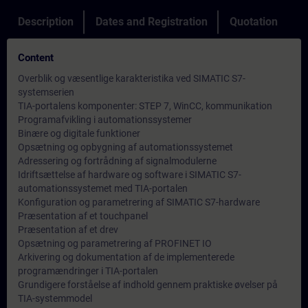
Description
Dates and Registration
Quotation
Content
Overblik og væsentlige karakteristika ved SIMATIC S7-
systemserien
TIA-portalens komponenter: STEP 7, WinCC, kommunikation
Programafvikling i automationssystemer
Binære og digitale funktioner
Opsætning og opbygning af automationssystemet
Adressering og fortrådning af signalmodulerne
Idriftsættelse af hardware og software i SIMATIC S7-
automationssystemet med TIA-portalen
Konfiguration og parametrering af SIMATIC S7-hardware
Præsentation af et touchpanel
Præsentation af et drev
Opsætning og parametrering af PROFINET IO
Arkivering og dokumentation af de implementerede
programændringer i TIA-portalen
Grundigere forståelse af indhold gennem praktiske øvelser på
TIA-systemmodel