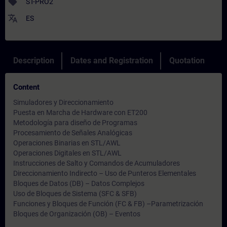
sell
ST-PRO2
translate
ES
Description
Dates and Registration
Quotation
Content
Simuladores y Direccionamiento
Puesta en Marcha de Hardware con ET200
Metodología para diseño de Programas
Procesamiento de Señales Analógicas
Operaciones Binarias en STL/AWL
Operaciones Digitales en STL/AWL
Instrucciones de Salto y Comandos de Acumuladores
Direccionamiento Indirecto – Uso de Punteros Elementales
Bloques de Datos (DB) – Datos Complejos
Uso de Bloques de Sistema (SFC & SFB)
Funciones y Bloques de Función (FC & FB) –Parametrización
Bloques de Organización (OB) – Eventos