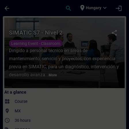
Skip To Main Content
Page Loaded
place
expand_more
arrow_back
search
login
Hungary
Course - SIMATIC S7 - Nivel 2 - Training -
SIMATIC S7 - Nivel 2
share
Learning Event - Classroom
Dirigido a personal técnico en áreas de
mantenimiento, servicio y proyectos, con experiencia
previa en SIMATIC, para un diagnóstico, intervención y
desarrollo avanza...
More
At a glance
widgets
Course
where_to_vote
MX
access_time
36 hours