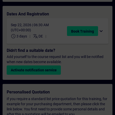
Dates And Registration
Sep 22, 2026 | 06:30 AM
(UTC+00:00)
expand_more
Book Training
schedule
translate
3 days
DE
Didn't find a suitable date?
Add yourself to the course request list and you will be notified
when new dates become available.
Activate notification service
Personalised Quotation
If you require a standard list price quotation for this training, for
example for your purchasing department, then please click the
link below. You first need to provide some personal details and
after this a quotation will be emailed to you.