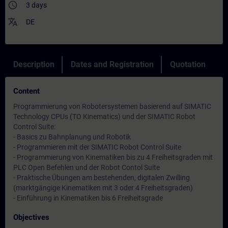
access_time
3 days
translate
DE
Description
Dates and Registration
Quotation
Content
Programmierung von Robotersystemen basierend auf SIMATIC
Technology CPUs (TO Kinematics) und der SIMATIC Robot
Control Suite:
- Basics zu Bahnplanung und Robotik
- Programmieren mit der SIMATIC Robot Control Suite
- Programmierung von Kinematiken bis zu 4 Freiheitsgraden mit
PLC Open Befehlen und der Robot Contol Suite
- Praktische Übungen am bestehenden, digitalen Zwilling
(marktgängige Kinematiken mit 3 oder 4 Freiheitsgraden)
- Einführung in Kinematiken bis 6 Freiheitsgrade
Objectives