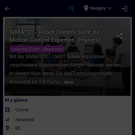
Skip To Main Content
Page Loaded
place
expand_more
arrow_back
search
login
Hungary
Course - SIMATIC - Robot Control Suite für
SIMATIC - Robot Control Suite für
share
Motion Control Experten (Präsenz-
Training)
Learning Event - Classroom
Mit der SIMATIC S7-1500T Steuerung können
verschiedene Roboteranwendungen realisiert werden.
In diesem Kurs lernen Sie das Technologieobjekt
Kinematik im TIA Portal ...
More
At a glance
widgets
Course
Advanced
where_to_vote
DE