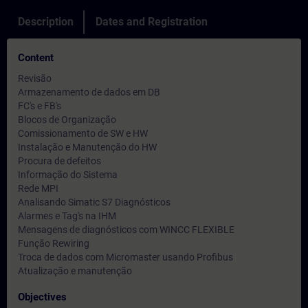
Description
Dates and Registration
Content
Revisão
Armazenamento de dados em DB
FC's e FB's
Blocos de Organização
Comissionamento de SW e HW
Instalação e Manutenção do HW
Procura de defeitos
Informação do Sistema
Rede MPI
Analisando Simatic S7 Diagnósticos
Alarmes e Tag's na IHM
Mensagens de diagnósticos com WINCC FLEXIBLE
Função Rewiring
Troca de dados com Micromaster usando Profibus
Atualização e manutenção
Objectives