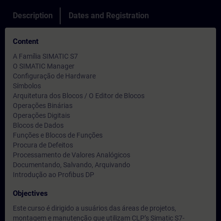
Description
Dates and Registration
Content
A Família SIMATIC S7
O SIMATIC Manager
Configuração de Hardware
Símbolos
Arquitetura dos Blocos / O Editor de Blocos
Operações Binárias
Operações Digitais
Blocos de Dados
Funções e Blocos de Funções
Procura de Defeitos
Processamento de Valores Analógicos
Documentando, Salvando, Arquivando
Introdução ao Profibus DP
Objectives
Este curso é dirigido a usuários das áreas de projetos,
montagem e manutenção que utilizam CLP’s Simatic S7-