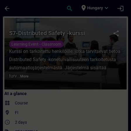
Skip To Main Content
Page Loaded
place
expand_more
arrow_back
search
login
Hungary
Course - S7-Distributed Safety -kurssi - Tr
S7-Distributed Safety -kurssi
share
Learning Event - Classroom
Kurssi on tarkoitettu henkilöille, jotka tarvitsevat tietoa
Distributed Safety -koneturvallisuuteen tarkoitetusta
automaatiojärjestelmästä. Järjestelmä sisältää
turv...
More
At a glance
widgets
Course
where_to_vote
FI
access_time
2 days