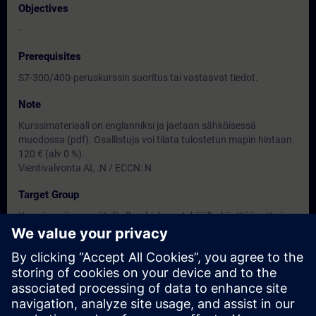
Objectives
-
Prerequisites
S7-300/400-peruskurssin suoritus tai vastaavat tiedot.
Note
Kurssimateriaali on englanniksi ja jaetaan sähköisessä
muodossa (pdf). Osallistuja voi tilata tulostetun mapin hintaan
120 € (alv 0 %).
Vientivalvonta AL :N / ECCN: N
Target Group
Kurssi sopii suunnittelijoille, ohjelman tekijöille, käyttöönotto ja
kunnossapitohenkilöille
Dates And Registration
Currently, no events available