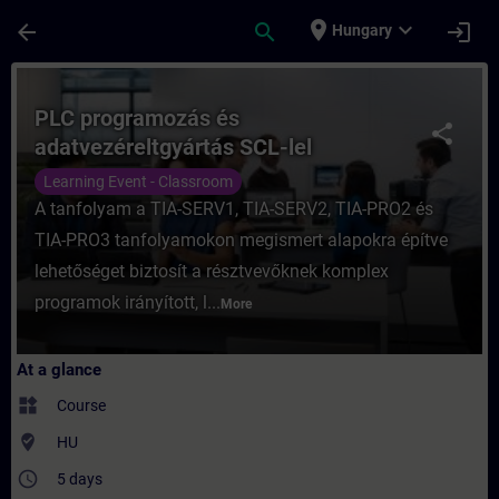
Skip To Main Content
Page Loaded
place
expand_more
arrow_back
search
login
Hungary
Course - PLC programozás és adatvezéreltg
PLC programozás és
share
adatvezéreltgyártás SCL-lel
Learning Event - Classroom
A tanfolyam a TIA-SERV1, TIA-SERV2, TIA-PRO2 és
TIA-PRO3 tanfolyamokon megismert alapokra építve
lehetőséget biztosít a résztvevőknek komplex
programok irányított, l...
More
At a glance
widgets
Course
where_to_vote
HU
access_time
5 days