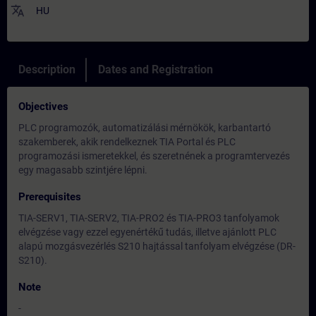
translate
HU
Description
Dates and Registration
Objectives
PLC programozók, automatizálási mérnökök, karbantartó
szakemberek, akik rendelkeznek TIA Portal és PLC
programozási ismeretekkel, és szeretnének a programtervezés
egy magasabb szintjére lépni.
Prerequisites
TIA-SERV1, TIA-SERV2, TIA-PRO2 és TIA-PRO3 tanfolyamok
elvégzése vagy ezzel egyenértékű tudás, illetve ajánlott PLC
alapú mozgásvezérlés S210 hajtással tanfolyam elvégzése (DR-
S210).
Note
-