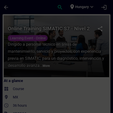
Skip To Main Content
Page Loaded
place
expand_more
arrow_back
search
login
Hungary
Course - Online Training SIMATIC S7 - Nive
Online Training SIMATIC S7 - Nivel 2
share
Learning Event - Online
Dirigido a personal técnico en áreas de
mantenimiento, servicio y proyectos, con experiencia
previa en SIMATIC, para un diagnóstico, intervención y
desarrollo avanza...
More
At a glance
widgets
Course
where_to_vote
MX
access_time
36 hours