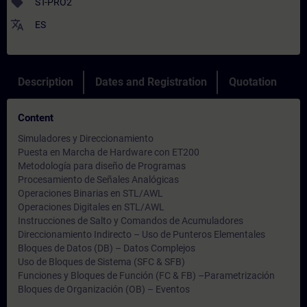
sell
ST-PRO2
translate
ES
Description
Dates and Registration
Quotation
Content
Simuladores y Direccionamiento
Puesta en Marcha de Hardware con ET200
Metodología para diseño de Programas
Procesamiento de Señales Analógicas
Operaciones Binarias en STL/AWL
Operaciones Digitales en STL/AWL
Instrucciones de Salto y Comandos de Acumuladores
Direccionamiento Indirecto – Uso de Punteros Elementales
Bloques de Datos (DB) – Datos Complejos
Uso de Bloques de Sistema (SFC & SFB)
Funciones y Bloques de Función (FC & FB) –Parametrización
Bloques de Organización (OB) – Eventos