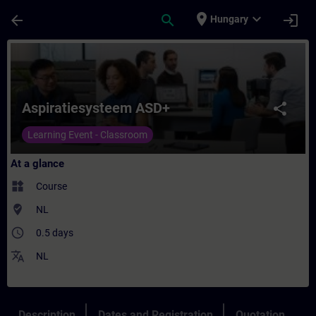
Skip To Main Content
Page Loaded
place
expand_more
arrow_back
search
login
Hungary
Course - Aspiratiesysteem ASD+ - Training
Aspiratiesysteem ASD+
share
Learning Event - Classroom
At a glance
widgets
Course
where_to_vote
NL
access_time
0.5 days
translate
NL
Description
Dates and Registration
Quotation