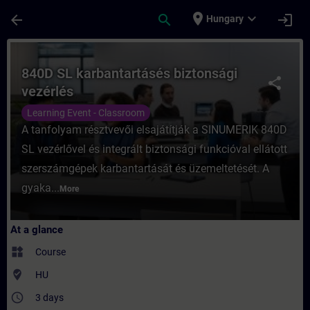
Skip To Main Content
Page Loaded
place
expand_more
arrow_back
search
login
Hungary
Course - 840D SL karbantartásés biztonság
840D SL karbantartásés biztonsági
share
vezérlés
Learning Event - Classroom
A tanfolyam résztvevői elsajátítják a SINUMERIK 840D
SL vezérlővel és integrált biztonsági funkcióval ellátott
szerszámgépek karbantartását és üzemeltetését. A
gyaka...
More
At a glance
widgets
Course
where_to_vote
HU
access_time
3 days