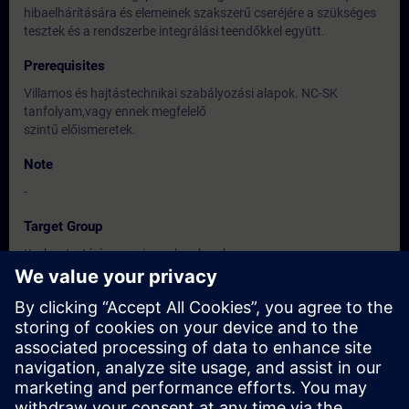
hibaelhárítására és elemeinek szakszerű cseréjére a szükséges
tesztek és a rendszerbe integrálási teendőkkel együtt.
Prerequisites
Villamos és hajtástechnikai szabályozási alapok. NC-SK
tanfolyam,vagy ennek megfelelő
szintű előismeretek.
Note
-
Target Group
Karbantartó és szerviz szakemberek.
Beüzemelő és üzemeltetési mérnökök.
Dates And Registration
Currently, no events available
Add yourself to the course request list and you will be notified