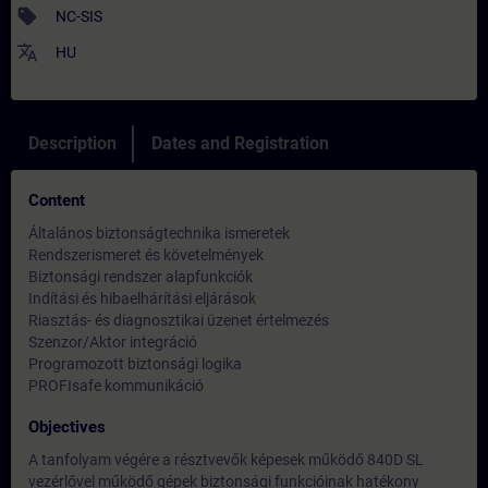
sell
NC-SIS
translate
HU
Description
Dates and Registration
Content
Általános biztonságtechnika ismeretek
Rendszerismeret és követelmények
Biztonsági rendszer alapfunkciók
Indítási és hibaelhárítási eljárások
Riasztás- és diagnosztikai üzenet értelmezés
Szenzor/Aktor integráció
Programozott biztonsági logika
PROFIsafe kommunikáció
Objectives
A tanfolyam végére a résztvevők képesek működő 840D SL
vezérlővel működő gépek biztonsági funkcióinak hatékony