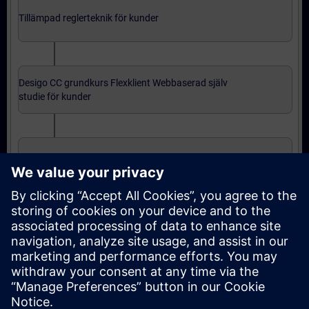
Tillämpad reglerteknik för kunder
Desigo CC grundkurs Flexklient Webbaserad själv
studie för kunder
Desigo CC grundkurs installerad klient för kunder
Avancerad nivå: kurser
Desigo CC fortsättningskurs installerad klient för
kunder