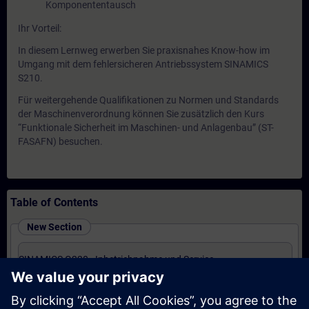
Komponententausch
Ihr Vorteil:
In diesem Lernweg erwerben Sie praxisnahes Know-how im
Umgang mit dem fehlersicheren Antriebssystem SINAMICS
S210.
Für weitergehende Qualifikationen zu Normen und Standards
der Maschinenverordnung können Sie zusätzlich den Kurs
“Funktionale Sicherheit im Maschinen- und Anlagenbau” (ST-
FASAFN) besuchen.
Table of Contents
New Section
SINAMICS G220 - Inbetriebnahme und Service
(Präsenz-Training)