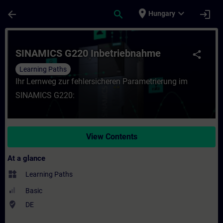
Skip To Main Content
Page Loaded
place
expand_more
arrow_back
search
login
Hungary
Course - SINAMICS G220 Inbetriebnahme - 
SINAMICS G220 Inbetriebnahme
share
Learning Paths
Ihr Lernweg zur fehlersicheren Parametrierung im
SINAMICS G220:
View Contents
At a glance
widgets
Learning Paths
Basic
where_to_vote
DE