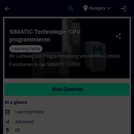
Skip To Main Content
Page Loaded
place
expand_more
arrow_back
search
login
Hungary
Course - SIMATIC Technologie-CPU program
SIMATIC Technologie-CPU
share
programmieren
Learning Paths
Ihr Lernweg zur Programmierung von Motion-Control-
Funktionen in der SIMATIC T-CPU:
View Contents
At a glance
widgets
Learning Paths
Advanced
where_to_vote
DE