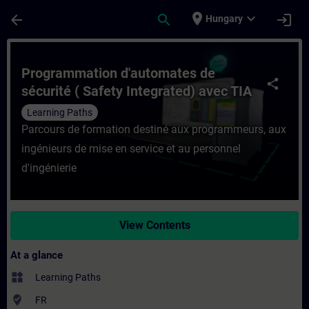
Skip To Main Content
Page Loaded
place
expand_more
arrow_back
search
login
Hungary
Course - Programmation d'automates de séc
Programmation d'automates de
share
sécurité ( Safety Integrated) avec TIA
Portal
Learning Paths
Parcours de formation destiné aux programmeurs, aux
ingénieurs de mise en service et au personnel
d'ingénierie
View Contents
At a glance
widgets
Learning Paths
where_to_vote
FR