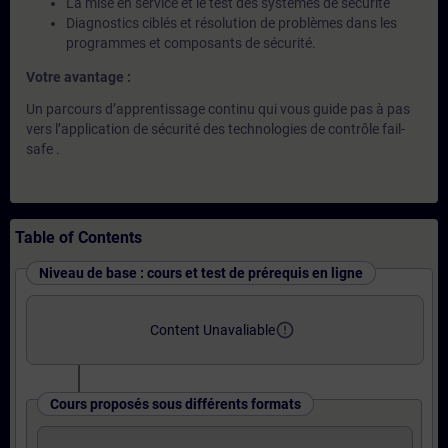
La mise en service et le test des systèmes de sécurité
Diagnostics ciblés et résolution de problèmes dans les
programmes et composants de sécurité.
Votre avantage :
Un parcours d’apprentissage continu qui vous guide pas à pas
vers l’application de sécurité des technologies de contrôle fail-
safe .
Table of Contents
Niveau de base : cours et test de prérequis en ligne
error_outline
Content Unavaliable
Cours proposés sous différents formats