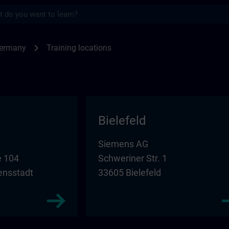
s
for SITRAIN in Germany | SITRAIN
chevron_right
Germany
Training locations
Bielefeld
Siemens AG
 104
Schweriner Str. 1
ensstadt
33605 Bielefeld