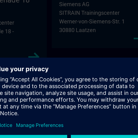
enade 18
Siemens AG
SITRAIN Trainingscenter
Werner-von-Siemens-Str. 1
center
30880 Laatzen
 18 -
Magdeburg – SBH
SBH Nordost GmbH
center
Niederlassung Magdeburg
Schoenebecker Strasse 84 -