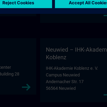
Building D1
39104 Magdeburg
Neuwied – IHK-Akadem
Koblenz
center
IHK-Akademie Koblenz e. V.
Building 28
Campus Neuwied
Andernacher Str. 17
56564 Neuwied