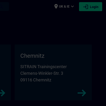
place
expand_more
login
earch
UK & IE
Login
Chemnitz
SITRAIN Trainingscenter
Clemens-Winkler-Str. 3
09116 Chemnitz