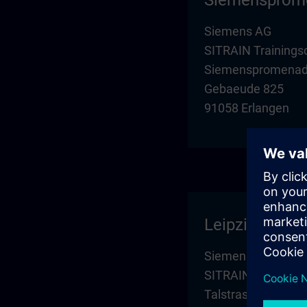
Siemensprom
Siemens AG
SITRAIN Trainings
Siemenspromenade
Gebaeude 825
91058 Erlangen
Leipzig
Siemens AG
SITRAIN Trainings
Talstrasse 1