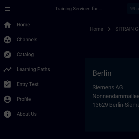
Skip To Main Content
Page Loaded
menu
Training Services for Digital Industries
Training locations 
home
Home
chevron_right
Home
SITRAIN 
group_work
Channels
explore
Catalog
timeline
Learning Paths
Berlin
assignment_turned_in
Entry Test
Siemens AG
Nonnendammallee
account_circle
Profile
13629 Berlin-Siem
info
About Us