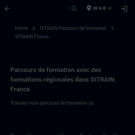
Skip To Main Content
Page Loaded
place
expand_more
arrow_back
search
login
UK & IE
SITRAIN Parcours de formation en France
chevron_right
chevron_right
Home
SITRAIN Parcours de formation
SITRAIN France
Parcours de formation avec des
formations régionales dans SITRAIN
France
Trouvez votre parcours de formation ici.