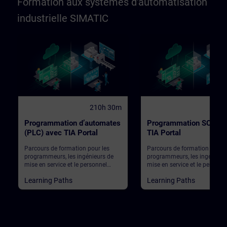
Formation aux systèmes d'automatisation
industrielle SIMATIC
210h 30m
136
Programmation d’automates
Programmation SCL da
(PLC) avec TIA Portal
TIA Portal
Parcours de formation pour les
Parcours de formation pour l
programmeurs, les ingénieurs de
programmeurs, les ingénieur
mise en service et le personnel
mise en service et le personne
d’ingénierie
d’ingénierie
Learning Paths
Learning Paths