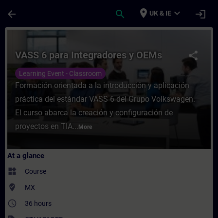
Skip To Main Content
Page Loaded
place
expand_more
arrow_back
search
login
UK & IE
Course - VASS 6 para Integradores y OEMs 
VASS 6 para Integradores y OEMs
share
Learning Event - Classroom
Formación orientada a la introducción y aplicación
práctica del estándar VASS 6 del Grupo Volkswagen.
El curso abarca la creación y configuración de
proyectos en TIA...
More
At a glance
widgets
Course
where_to_vote
MX
access_time
36 hours