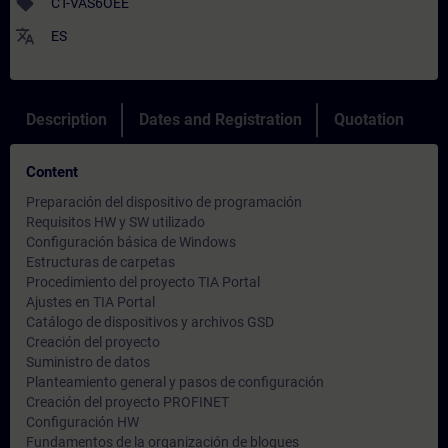
sell
CT-VAS6OEE
translate
ES
Description
Dates and Registration
Quotation
Content
Preparación del dispositivo de programación
Requisitos HW y SW utilizado
Configuración básica de Windows
Estructuras de carpetas
Procedimiento del proyecto TIA Portal
Ajustes en TIA Portal
Catálogo de dispositivos y archivos GSD
Creación del proyecto
Suministro de datos
Planteamiento general y pasos de configuración
Creación del proyecto PROFINET
Configuración HW
Fundamentos de la organización de bloques