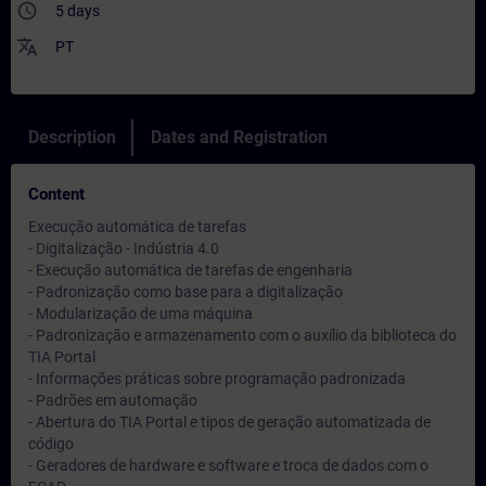
access_time
5 days
translate
PT
Description
Dates and Registration
Content
Execução automática de tarefas
- Digitalização - Indústria 4.0
- Execução automática de tarefas de engenharia
- Padronização como base para a digitalização
- Modularização de uma máquina
- Padronização e armazenamento com o auxílio da biblioteca do
TIA Portal
- Informações práticas sobre programação padronizada
- Padrões em automação
- Abertura do TIA Portal e tipos de geração automatizada de
código
- Geradores de hardware e software e troca de dados com o