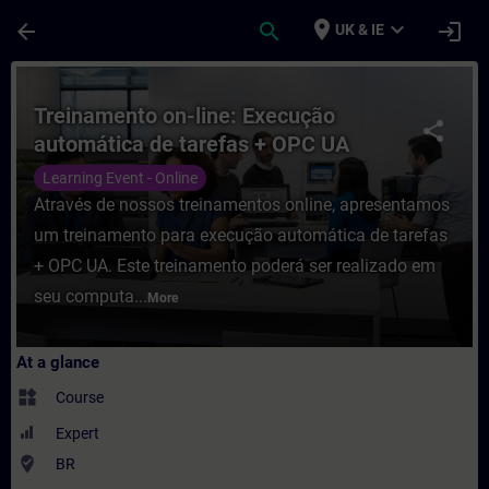
Skip To Main Content
Page Loaded
place
expand_more
arrow_back
search
login
UK & IE
Course - Treinamento on-line: Execução au
Treinamento on-line: Execução
share
automática de tarefas + OPC UA
Learning Event - Online
Através de nossos treinamentos online, apresentamos
um treinamento para execução automática de tarefas
+ OPC UA. Este treinamento poderá ser realizado em
seu computa...
More
At a glance
widgets
Course
Expert
where_to_vote
BR