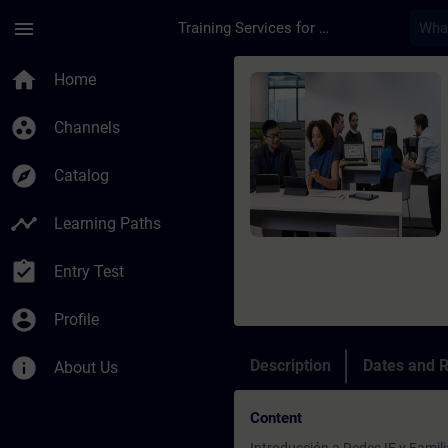
Skip To Main Content
Page Loaded
menu
Training Services for Digital Industries
Course - SWITCHING 
home
Home
group_work
Channels
explore
Catalog
timeline
Learning Paths
assignment_turned_in
Entry Test
account_circle
Profile
info
Description
Dates and R
About Us
Content