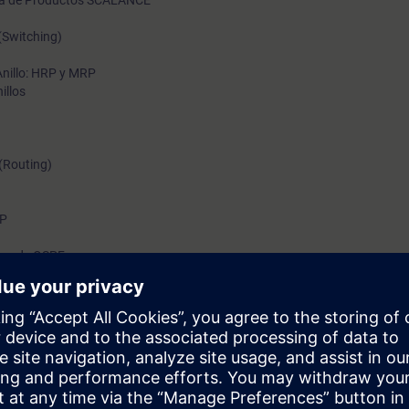
ilia de Productos SCALANCE
Switching)
nillo: HRP y MRP
illos
(Routing)
RP
ios de OSPF
 configuración, diseño y diagnóstico de redes con diversas topologías y 
 / capa 3 en el modelo ISO/OSI, para la interconexión de PLCs y disposit