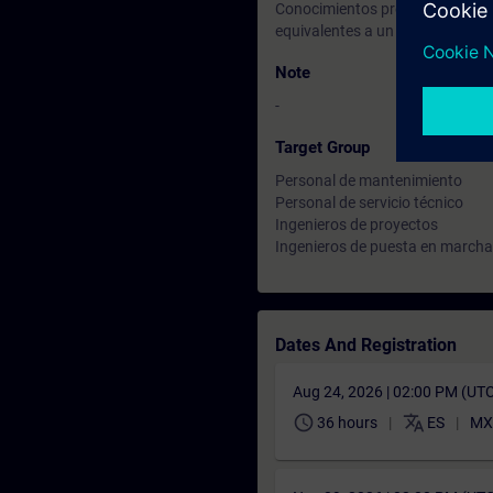
Conocimientos previos en progr
equivalentes a un curso SIMATIC
Note
-
Target Group
Personal de mantenimiento
Personal de servicio técnico
Ingenieros de proyectos
Ingenieros de puesta en marcha
Dates And Registration
Aug 24, 2026 | 02:00 PM (UT
schedule
translate
36 hours
ES
MX