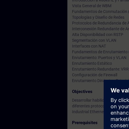
Introducción a Redes IE y Fam
Vista General de WBM
Fundamentos de Conmutación (
Topologías y Diseño de Redes
Protocolos de Redundancia de A
Interconexión Redundante de An
Alta Disponibilidad con RSTP
Segmentación con VLAN
Interfaces con NAT
Fundamentos de Enrutamiento 
Enrutamiento: Puertos y VLAN
Enrutamiento Estático
Enrutamiento Redundante: VR
Configuración de Firewall
Enrutamiento Dinámico: Princip
Objectives
Desarrollar habilidades para la
diferentes protocolos de capa 2
Industrial Ethernet
Prerequisites