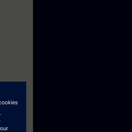
empleando
ivos basados en