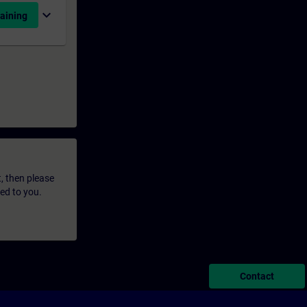
expand_more
aining
t, then please
led to you.
Contact