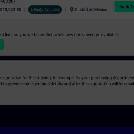
C+00:00)
Book Tr
location_on
$23,243.00
6 Seats Available
Ciudad de México
st list and you will be notified when new dates become available.
ice quotation for this training, for example for your purchasing departmen
eed to provide some personal details and after this a quotation will be emai