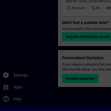
Nov 09, 2026 | 03:00 PM (UT
schedule
translate
36 hours
ES
MX
Didn't find a suitable date?
Add yourself to the course reque
Activate notification service
Personalised Quotation
If you require a standard list pr
click the link below. You first n
settings
Settings
Provide Quotation
apps
Apps
help_outline
Help