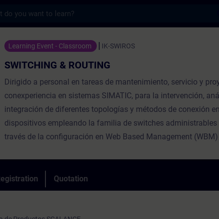
s
& ROUTING - Training - Training - Profes
Learning Event - Classroom
IK-SWIROS
SWITCHING & ROUTING
Dirigido a personal en tareas de mantenimiento, servicio y pro
conexperiencia en sistemas SIMATIC, para la intervención, anál
integración de diferentes topologías y métodos de conexión en
dispositivos empleando la familia de switches administrabl
través de la configuración en Web Based Management (WBM)
egistration
Quotation