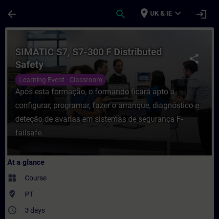
Skip To Main Content
Page Loaded
place
expand_more
arrow_back
search
login
UK & IE
Course - SIMATIC S7, S7-300 F Distributed 
SIMATIC S7, S7-300 F Distributed
share
Safety
Learning Event - Classroom
Após esta formação, o formando ficará apto a
configurar, programar, fazer o arranque, diagnóstico e
deteção de avarias em sistemas de segurança F-
failsafe.
At a glance
widgets
Course
where_to_vote
PT
access_time
3 days