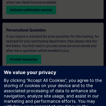
when new dates become available.
Activate notification service
Personalised Quotation
If you require a standard list price quotation for this training, for
example for your purchasing department, then please click the
link below. You first need to provide some personal details and
after this a quotation will be emailed to you.
Provide Quotation
Exclusive Training Enquiry
Please complete the enquiry form below if you require a
quotation for an exclusive training course either on-site, virtually
or at our SITRAIN training centre. This type of request would be
suitable for larger groups ( 6 and above). After providing your
contact details and your training requirements, you will receive a