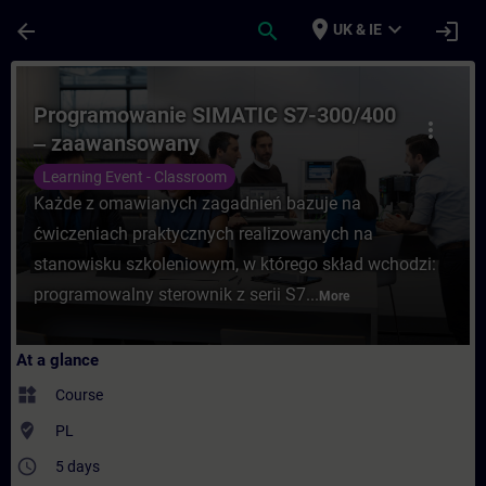
Skip To Main Content
Page Loaded
place
expand_more
arrow_back
search
login
UK & IE
Course - Programowanie SIMATIC S7-300/4
Programowanie SIMATIC S7-300/400
more_vert
‒ zaawansowany
Learning Event - Classroom
Każde z omawianych zagadnień bazuje na
ćwiczeniach praktycznych realizowanych na
stanowisku szkoleniowym, w którego skład wchodzi:
programowalny sterownik z serii S7...
More
At a glance
widgets
Course
where_to_vote
PL
access_time
5 days