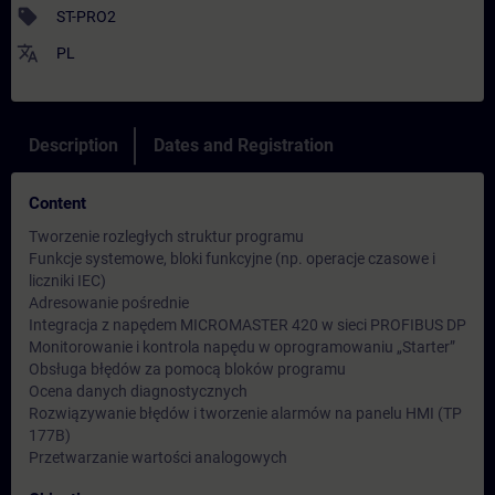
sell
ST-PRO2
translate
PL
Description
Dates and Registration
Content
Tworzenie rozległych struktur programu
Funkcje systemowe, bloki funkcyjne (np. operacje czasowe i
liczniki IEC)
Adresowanie pośrednie
Integracja z napędem MICROMASTER 420 w sieci PROFIBUS DP
Monitorowanie i kontrola napędu w oprogramowaniu „Starter”
Obsługa błędów za pomocą bloków programu
Ocena danych diagnostycznych
Rozwiązywanie błędów i tworzenie alarmów na panelu HMI (TP
177B)
Przetwarzanie wartości analogowych