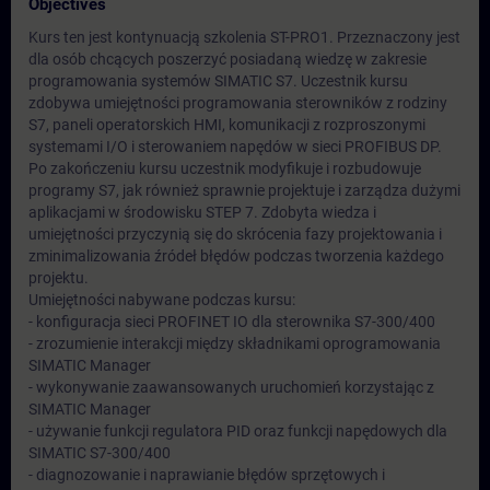
Objectives
Kurs ten jest kontynuacją szkolenia ST-PRO1. Przeznaczony jest
dla osób chcących poszerzyć posiadaną wiedzę w zakresie
programowania systemów SIMATIC S7. Uczestnik kursu
zdobywa umiejętności programowania sterowników z rodziny
S7, paneli operatorskich HMI, komunikacji z rozproszonymi
systemami I/O i sterowaniem napędów w sieci PROFIBUS DP.
Po zakończeniu kursu uczestnik modyfikuje i rozbudowuje
programy S7, jak również sprawnie projektuje i zarządza dużymi
aplikacjami w środowisku STEP 7. Zdobyta wiedza i
umiejętności przyczynią się do skrócenia fazy projektowania i
zminimalizowania źródeł błędów podczas tworzenia każdego
projektu.
Umiejętności nabywane podczas kursu:
- konfiguracja sieci PROFINET IO dla sterownika S7-300/400
- zrozumienie interakcji między składnikami oprogramowania
SIMATIC Manager
- wykonywanie zaawansowanych uruchomień korzystając z
SIMATIC Manager
- używanie funkcji regulatora PID oraz funkcji napędowych dla
SIMATIC S7-300/400
- diagnozowanie i naprawianie błędów sprzętowych i