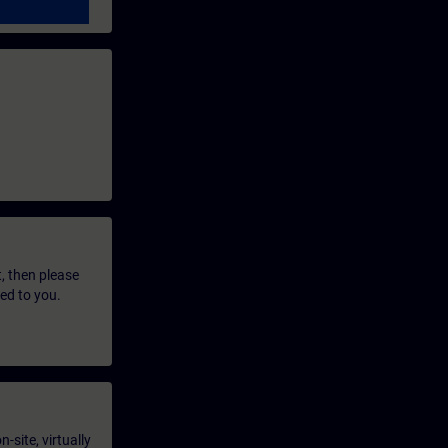
t, then please
led to you.
-site, virtually