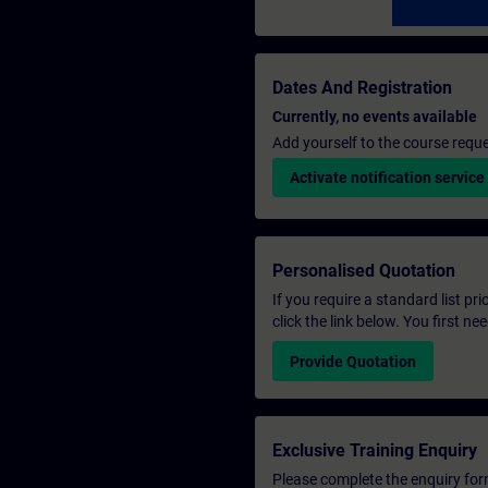
Dates And Registration
Currently, no events available
Add yourself to the course reque
Activate notification service
Personalised Quotation
If you require a standard list pr
click the link below. You first n
Provide Quotation
Exclusive Training Enquiry
Please complete the enquiry form 