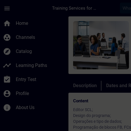
Skip To Main Content
Page Loaded
menu
Training Services for Digital Industries
Course - SIMATIC S7
home
Home
group_work
Channels
explore
Catalog
timeline
Learning Paths
assignment_turned_in
Entry Test
Description
Dates and R
account_circle
Profile
Content
info
About Us
Editor SCL;
Design do programa;
Operações e tipo de dados;
Programação de blocos FB, FCs