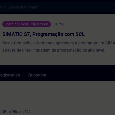
s
, Programação com SCL - Training - Traini
Learning Event - Classroom
ST-7SCL
SIMATIC S7, Programação com SCL
Nesta formação, o formando aprenderá a programar um SIMA
através de uma linguagem de programação de alto nível.
egistration
Quotation
, OBs e DBs em SCL;