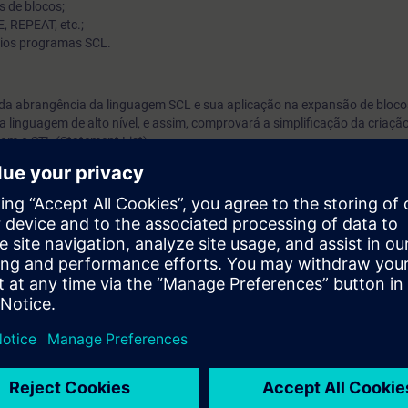
s de blocos;
E, REPEAT, etc.;
óprios programas SCL.
oda abrangência da linguagem SCL e sua aplicação na expansão de bloco
a linguagem de alto nível, e assim, comprovará a simplificação da criaçã
m o STL (Statement List).
ntos de SIMATIC S7 equivalentes aos cursos ST-SERV2 ou ST-PRO1.