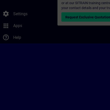
or at our SITRAIN training centr
your contact details and your tr
settings
Settings
Request Exclusive Quotatio
apps
Apps
help_outline
Help