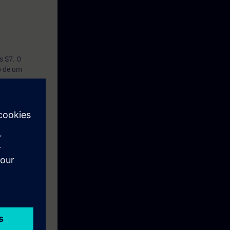
s S7. O
o de um