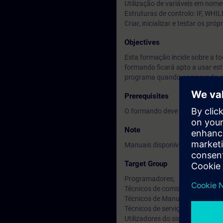
Utilização de variáveis em nome
Estruturas de controlo: IF, WHIL
Criar, inicializar e testar os pr
Objectives
Esta formação incide sobre a t
formando ficará apto a usar est
programa quando comparado co
Prerequisites
O formando deve ter conhecime
Note
Manuais disponíveis em Inglês.
Target Group
Programadores;
Técnicos de comissionamento;
Técnicos de Manutenção;
Técnicos de serviço;
Utilizadores do sistema.