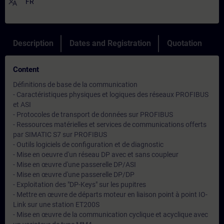
translate
FR
Description
Dates and Registration
Quotation
Content
Définitions de base de la communication
- Caractéristiques physiques et logiques des réseaux PROFIBUS
et ASI
- Protocoles de transport de données sur PROFIBUS
- Ressources matérielles et services de communications offerts
par SIMATIC S7 sur PROFIBUS
- Outils logiciels de configuration et de diagnostic
- Mise en oeuvre d'un réseau DP avec et sans coupleur
- Mise en œuvre d'une passerelle DP/ASI
- Mise en œuvre d'une passerelle DP/DP
- Exploitation des "DP-Keys" sur les pupitres
- Mettre en œuvre de départs moteur en liaison point à point IO-
Link sur une station ET200S
- Mise en œuvre de la communication cyclique et acyclique avec