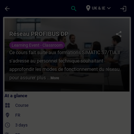
Skip To Main Content
Page Loaded
place
expand_more
arrow_back
search
login
UK & IE
Course - Réseau PROFIBUS DP - Training -
Réseau PROFIBUS DP
share
Learning Event - Classroom
Ce cours fait suite aux formations SIMATIC S7/TIA.Il
s'adresse au personnel technique souhaitant
approfondir les modes de fonctionnement du réseau
pour assurer plus ...
More
At a glance
widgets
Course
where_to_vote
FR
access_time
3 days