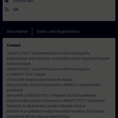
sell
ST-PCS7SR1
translate
EN
Description
Dates and Registration
Content
SIMATIC PCS 7 dokumentáció és online támogatás
Működésben lévő rendszer szervizelése során végzendő kezdeti
tevékenységek
SIMATIC PCS 7 dokumentáció és online támogatás
A SIMATIC PCS 7 alapjai
A használt terepi buszrendszerek alapjai
Diagnosztikai adatok beszerzése a SIMATIC diagnosztikai
eszközzel
Bevezetés a SIMATIC PCS 7 integrált eszközkezelésébe
Diagnosztikai adatok kiolvasása a SIMATIC PCS 7 hardveren
Modulok és alkatrészek cseréje működés közben
Adatok és projektbiztonsági másolatok kezelése, biztonsági
másolatok létrehozása és importálása