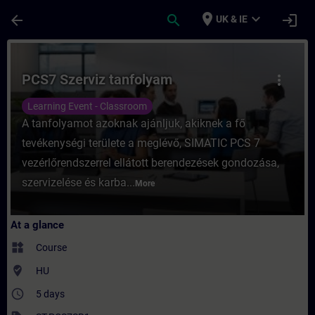
Skip To Main Content
Page Loaded
place
expand_more
arrow_back
search
login
UK & IE
Course - PCS7 Szerviz tanfolyam - Trainin
PCS7 Szerviz tanfolyam
more_vert
Learning Event - Classroom
A tanfolyamot azoknak ajánljuk, akiknek a fő
tevékenységi területe a meglévő, SIMATIC PCS 7
vezérlőrendszerrel ellátott berendezések gondozása,
szervizelése és karba...
More
At a glance
widgets
Course
where_to_vote
HU
access_time
5 days