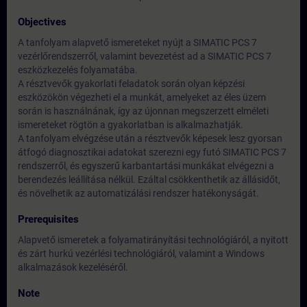
Objectives
A tanfolyam alapvető ismereteket nyújt a SIMATIC PCS 7
vezérlőrendszerről, valamint bevezetést ad a SIMATIC PCS 7
eszközkezelés folyamatába.
A résztvevők gyakorlati feladatok során olyan képzési
eszközökön végezheti el a munkát, amelyeket az éles üzem
során is használnának, így az újonnan megszerzett elméleti
ismereteket rögtön a gyakorlatban is alkalmazhatják.
A tanfolyam elvégzése után a résztvevők képesek lesz gyorsan
átfogó diagnosztikai adatokat szerezni egy futó SIMATIC PCS 7
rendszerről, és egyszerű karbantartási munkákat elvégezni a
berendezés leállítása nélkül. Ezáltal csökkenthetik az állásidőt,
és növelhetik az automatizálási rendszer hatékonyságát.
Prerequisites
Alapvető ismeretek a folyamatirányítási technológiáról, a nyitott
és zárt hurkú vezérlési technológiáról, valamint a Windows
alkalmazások kezeléséről.
Note