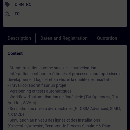
sell
DI-INTRO
translate
FR
Description
Dates and Registration
Quotation
Content
- Standardisation comme base de la numérisation
- Intégration continue : méthodes et processus pour optimiser le
développement logiciel et améliorer la qualité des résultats
- Travail collaboratif sur un projet
- Versionning et tests automatiques
- Workflow d'automatisation de l'ingénierie (TIA Openness, TIA
Add-Ins, SiVArc)
- Simulation au niveau des machines (PLCSIM Advanced, SIMIT,
NX MCD)
- Simulation au niveau des lignes et des installations
(Simcenter/Amesim, Tecnomatix Process Simulate & Plant