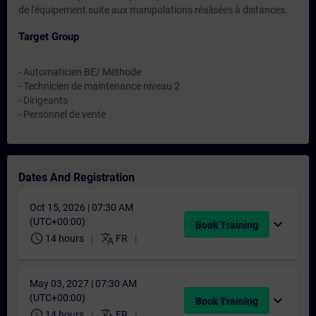
de l'équipement suite aux manipulations réalisées à distances.
Target Group
- Automaticien BE/ Méthode
- Technicien de maintenance niveau 2
- Dirigeants
- Personnel de vente
Dates And Registration
Oct 15, 2026 | 07:30 AM
(UTC+00:00)
expand_more
Book Training
schedule
translate
14 hours
FR
May 03, 2027 | 07:30 AM
(UTC+00:00)
expand_more
Book Training
schedule
translate
14 hours
FR