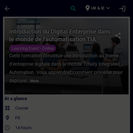
Skip To Main Content
Page Loaded
place
expand_more
arrow_back
search
login
UK & IE
Course - Introduction du Digital Enterpris
Introduction du Digital Enterprise dans
share
le monde de l'automatisation TIA
(Formation à distance)
Learning Event - Online
Cette formation constitue une introduction au thème
d’entreprise digitale dans le monde Totally Integrated
Automation. Vous apprendrez comment procéder pour
déployer...
More
At a glance
widgets
Course
where_to_vote
FR
access_time
14 hours