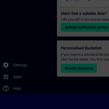
Didn't find a suitable date?
Add yourself to the course reque
Activate notification service
Personalised Quotation
If you require a standard list pr
click the link below. You first n
settings
Settings
Provide Quotation
apps
Apps
help_outline
Help