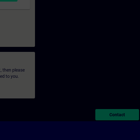
t, then please
led to you.
Contact