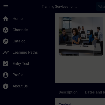
Skip To Main Content
Page Loaded
menu
Training Services for Digital Industries
Course - Initiation 
home
Home
group_work
Channels
explore
Catalog
timeline
Learning Paths
assignment_turned_in
Entry Test
account_circle
Profile
info
About Us
Description
Dates and R
Content