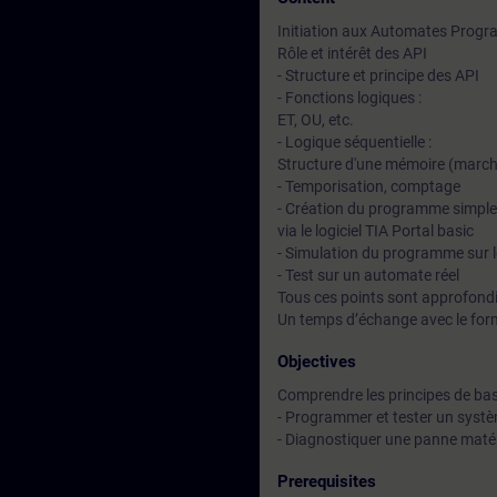
Initiation aux Automates Progra
Rôle et intérêt des API
- Structure et principe des API
- Fonctions logiques :
ET, OU, etc.
- Logique séquentielle :
Structure d'une mémoire (marche
- Temporisation, comptage
- Création du programme simple
via le logiciel TIA Portal basic
- Simulation du programme sur 
- Test sur un automate réel
Tous ces points sont approfondi
Un temps d’échange avec le for
Objectives
Comprendre les principes de b
- Programmer et tester un syst
- Diagnostiquer une panne matéri
Prerequisites