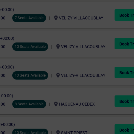
C+00:00)
Book Tr
location_on
.00
7 Seats Available
VELIZY-VILLACOUBLAY
C+00:00)
Book Tr
location_on
.00
10 Seats Available
VELIZY-VILLACOUBLAY
C+00:00)
Book Tr
location_on
.00
10 Seats Available
VELIZY-VILLACOUBLAY
+00:00)
Book Tr
location_on
.00
8 Seats Available
HAGUENAU CEDEX
C+00:00)
Book Tr
location_on
.00
10 Seats Available
SAINT PRIEST