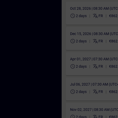
Oct 28, 2026 | 08:30 AM (UT
schedule
translate
2 days
FR
€862
Dec 15, 2026 | 08:30 AM (UT
schedule
translate
2 days
FR
€862
Apr 01, 2027 | 07:30 AM (UT
schedule
translate
2 days
FR
€862
Jul 06, 2027 | 07:30 AM (UTC
schedule
translate
2 days
FR
€862
Nov 02, 2027 | 08:30 AM (UT
schedule
translate
2 days
FR
€862