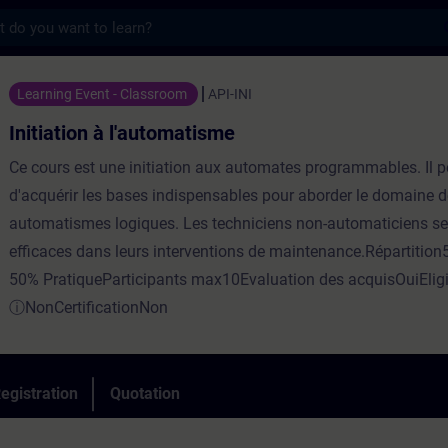
s
à l'automatisme - Training - Training - Pro
Learning Event - Classroom
API-INI
Initiation à l'automatisme
Ce cours est une initiation aux automates programmables. Il 
d'acquérir les bases indispensables pour aborder le domaine 
automatismes logiques. Les techniciens non-automaticiens se
efficaces dans leurs interventions de maintenance.Répartition
50% PratiqueParticipants max10Evaluation des acquisOuiElig
ⓘNonCertificationNon
egistration
Quotation