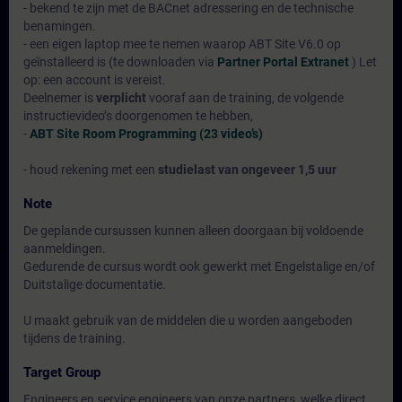
- bekend te zijn met de BACnet adressering en de technische
benamingen.
- een eigen laptop mee te nemen waarop ABT Site V6.0 op
geïnstalleerd is (te downloaden via
Partner Portal Extranet
) Let
op: een account is vereist.
Deelnemer is
verplicht
vooraf aan de training, de volgende
instructievideo’s doorgenomen te hebben,
-
ABT Site Room Programming (23 video’s)
- houd rekening met een
studielast van ongeveer 1,5 uur
Note
De geplande cursussen kunnen alleen doorgaan bij voldoende
aanmeldingen.
Gedurende de cursus wordt ook gewerkt met Engelstalige en/of
Duitstalige documentatie.
U maakt gebruik van de middelen die u worden aangeboden
tijdens de training.
Target Group
Engineers en service engineers van onze partners, welke direct