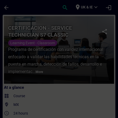
Skip To Main Content
Page Loaded
place
expand_more
arrow_back
search
login
UK & IE
Course - CERTIFICACION - SERVICE TECHNI
CERTIFICACION - SERVICE
share
TECHNICIAN S7 CLASSIC
Learning Event - Classroom
Programa de certificación con validez internacional
enfocado a validar las habilidades técnicas en la
puesta en marcha, detección de fallos, desarrollo e
implementac...
More
At a glance
widgets
Course
where_to_vote
MX
access_time
24 hours