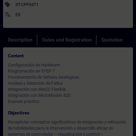
sell
ST-CPFAST1
translate
ES
Description
Dates and Registration
Quotation
Content
Configuración de Hardware
Programación en STEP 7
Procesamiento de Señales Analógicas
Análisis y Detección de Fallos
Integración con WinCC Flexible
Integración con MicroMaster 420
Examen práctico
Objectives
Recapitular conceptos significativos de integración y refinación
de habilidades para la intervención y desarrollo eficaz en
sistemas de controlador – visualización y control –